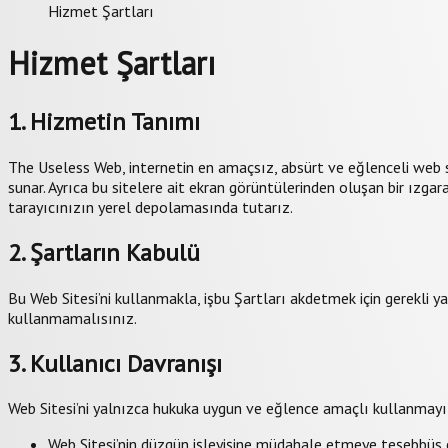
Hizmet Şartları
Hizmet Şartları
1. Hizmetin Tanımı
The Useless Web, internetin en amaçsız, absürt ve eğlenceli web si
sunar. Ayrıca bu sitelere ait ekran görüntülerinden oluşan bir ızgara
tarayıcınızın yerel depolamasında tutarız.
2. Şartların Kabulü
Bu Web Sitesi’ni kullanmakla, işbu Şartları akdetmek için gerekli y
kullanmamalısınız.
3. Kullanıcı Davranışı
Web Sitesi’ni yalnızca hukuka uygun ve eğlence amaçlı kullanmayı ka
Web Sitesi’nin düzgün işleyişine müdahale etmeye teşebbüs