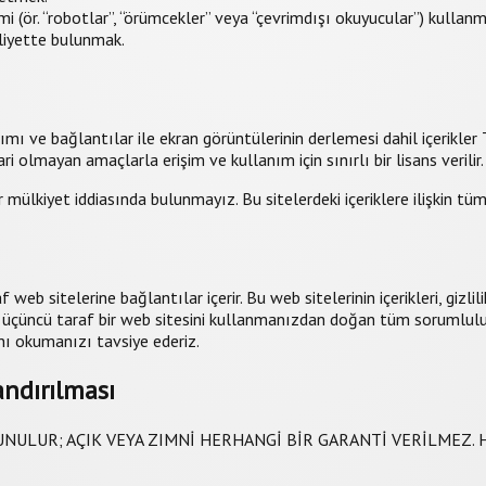
i (ör. “robotlar”, “örümcekler” veya “çevrimdışı okuyucular”) kullanm
aaliyette bulunmak.
ı ve bağlantılar ile ekran görüntülerinin derlemesi dahil içerikler T
 olmayan amaçlarla erişim ve kullanım için sınırlı bir lisans verilir.
ülkiyet iddiasında bulunmayız. Bu sitelerdeki içeriklere ilişkin tüm ha
eb sitelerine bağlantılar içerir. Bu web sitelerinin içerikleri, gizl
üçüncü taraf bir web sitesini kullanmanızdan doğan tüm sorumluluk
ını okumanızı tavsiye ederiz.
ndırılması
UNULUR; AÇIK VEYA ZIMNİ HERHANGİ BİR GARANTİ VERİLMEZ. 