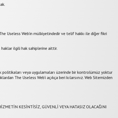
ak.
he Useless Web’in mülkiyetindedir ve telif hakkı ile diğer fikri
klar ilgili hak sahiplerine aittir.
ilik politikaları veya uygulamaları üzerinde bir kontrolümüz yoktur
lardan The Useless Web’i açıkça beri kılarsınız. Web Sitemizden
HİZMETİN KESİNTİSİZ, GÜVENLİ VEYA HATASIZ OLACAĞINI