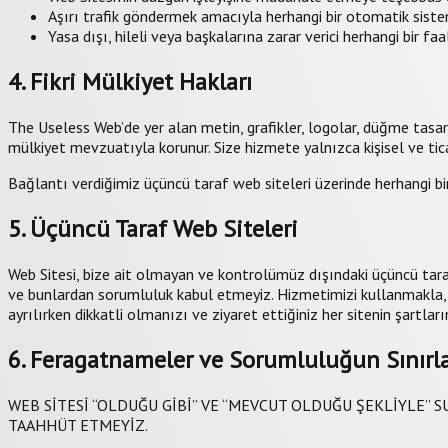
Aşırı trafik göndermek amacıyla herhangi bir otomatik sistem
Yasa dışı, hileli veya başkalarına zarar verici herhangi bir f
4. Fikri Mülkiyet Hakları
The Useless Web’de yer alan metin, grafikler, logolar, düğme tasarım
mülkiyet mevzuatıyla korunur. Size hizmete yalnızca kişisel ve ticari
Bağlantı verdiğimiz üçüncü taraf web siteleri üzerinde herhangi bir m
5. Üçüncü Taraf Web Siteleri
Web Sitesi, bize ait olmayan ve kontrolümüz dışındaki üçüncü taraf w
ve bunlardan sorumluluk kabul etmeyiz. Hizmetimizi kullanmakla, 
ayrılırken dikkatli olmanızı ve ziyaret ettiğiniz her sitenin şartlar
6. Feragatnameler ve Sorumluluğun Sınırla
WEB SİTESİ “OLDUĞU GİBİ” VE “MEVCUT OLDUĞU ŞEKLİYLE” S
TAAHHÜT ETMEYİZ.