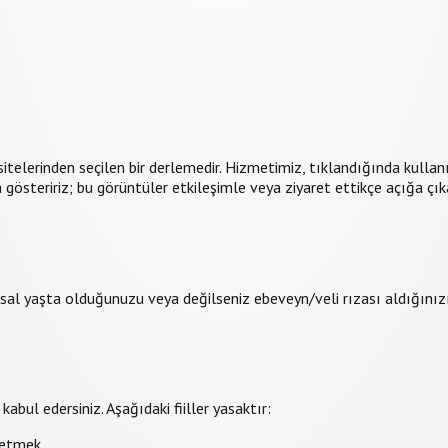
telerinden seçilen bir derlemedir. Hizmetimiz, tıklandığında kullanı
 gösteririz; bu görüntüler etkileşimle veya ziyaret ettikçe açığa çıkab
asal yaşta olduğunuzu veya değilseniz ebeveyn/veli rızası aldığınızı
bul edersiniz. Aşağıdaki fiiller yasaktır:
 etmek.