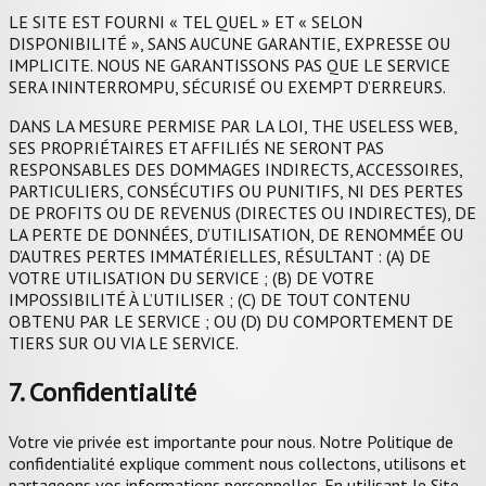
LE SITE EST FOURNI « TEL QUEL » ET « SELON
DISPONIBILITÉ », SANS AUCUNE GARANTIE, EXPRESSE OU
IMPLICITE. NOUS NE GARANTISSONS PAS QUE LE SERVICE
SERA ININTERROMPU, SÉCURISÉ OU EXEMPT D’ERREURS.
DANS LA MESURE PERMISE PAR LA LOI, THE USELESS WEB,
SES PROPRIÉTAIRES ET AFFILIÉS NE SERONT PAS
RESPONSABLES DES DOMMAGES INDIRECTS, ACCESSOIRES,
PARTICULIERS, CONSÉCUTIFS OU PUNITIFS, NI DES PERTES
DE PROFITS OU DE REVENUS (DIRECTES OU INDIRECTES), DE
LA PERTE DE DONNÉES, D’UTILISATION, DE RENOMMÉE OU
D’AUTRES PERTES IMMATÉRIELLES, RÉSULTANT : (A) DE
VOTRE UTILISATION DU SERVICE ; (B) DE VOTRE
IMPOSSIBILITÉ À L’UTILISER ; (C) DE TOUT CONTENU
OBTENU PAR LE SERVICE ; OU (D) DU COMPORTEMENT DE
TIERS SUR OU VIA LE SERVICE.
7. Confidentialité
Votre vie privée est importante pour nous. Notre Politique de
confidentialité explique comment nous collectons, utilisons et
partageons vos informations personnelles. En utilisant le Site,