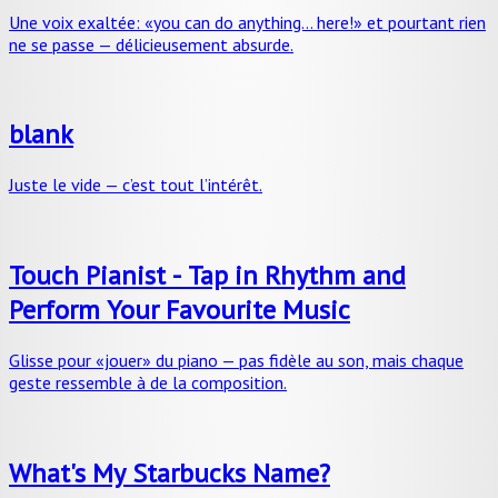
Une voix exaltée: «you can do anything… here!» et pourtant rien
ne se passe — délicieusement absurde.
blank
Juste le vide — c’est tout l’intérêt.
Touch Pianist - Tap in Rhythm and
Perform Your Favourite Music
Glisse pour «jouer» du piano — pas fidèle au son, mais chaque
geste ressemble à de la composition.
What's My Starbucks Name?