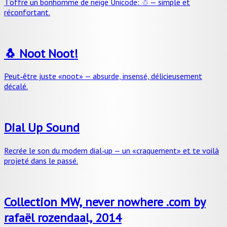
T’offre un bonhomme de neige Unicode: ☃ — simple et
réconfortant.
🐧 Noot Noot!
Peut‑être juste «noot» — absurde, insensé, délicieusement
décalé.
Dial Up Sound
Recrée le son du modem dial‑up — un «craquement» et te voilà
projeté dans le passé.
Collection MW, never nowhere .com by
rafaël rozendaal, 2014