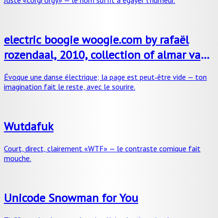
Juste «corgi orgy» — le nom suffit à égayer l’humeur.
electric boogie woogie.com by rafaël
rozendaal, 2010, collection of almar van
der krogt
Évoque une danse électrique; la page est peut‑être vide — ton
imagination fait le reste, avec le sourire.
Wutdafuk
Court, direct, clairement «WTF» — le contraste comique fait
mouche.
Unicode Snowman for You