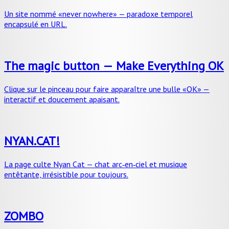
Un site nommé «never nowhere» — paradoxe temporel
encapsulé en URL.
The magic button — Make Everything OK
Clique sur le pinceau pour faire apparaître une bulle «OK» —
interactif et doucement apaisant.
NYAN.CAT!
La page culte Nyan Cat — chat arc‑en‑ciel et musique
entêtante, irrésistible pour toujours.
ZOMBO