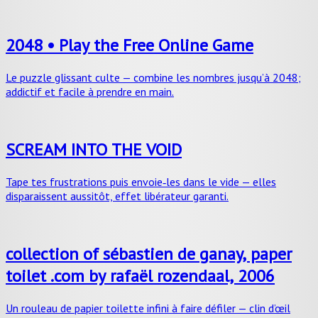
2048 • Play the Free Online Game
Le puzzle glissant culte — combine les nombres jusqu’à 2048;
addictif et facile à prendre en main.
SCREAM INTO THE VOID
Tape tes frustrations puis envoie‑les dans le vide — elles
disparaissent aussitôt, effet libérateur garanti.
collection of sébastien de ganay, paper
toilet .com by rafaël rozendaal, 2006
Un rouleau de papier toilette infini à faire défiler — clin d’œil