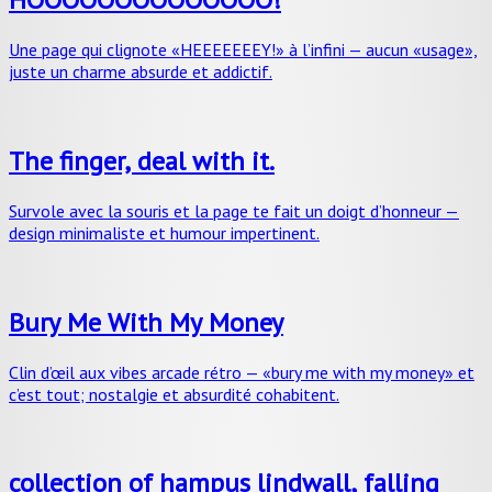
Une page qui clignote «HEEEEEEEY!» à l’infini — aucun «usage»,
juste un charme absurde et addictif.
The finger, deal with it.
Survole avec la souris et la page te fait un doigt d’honneur —
design minimaliste et humour impertinent.
Bury Me With My Money
Clin d’œil aux vibes arcade rétro — «bury me with my money» et
c’est tout; nostalgie et absurdité cohabitent.
collection of hampus lindwall, falling