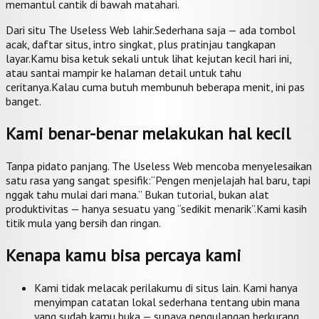
memantul cantik di bawah matahari.
Dari situ The Useless Web lahir.
Sederhana saja — ada tombol
acak, daftar situs, intro singkat, plus pratinjau tangkapan
layar.
Kamu bisa ketuk sekali untuk lihat kejutan kecil hari ini,
atau santai mampir ke halaman detail untuk tahu
ceritanya.
Kalau cuma butuh membunuh beberapa menit, ini pas
banget.
Kami benar-benar melakukan hal kecil
Tanpa pidato panjang. The Useless Web mencoba menyelesaikan
satu rasa yang sangat spesifik:
“Pengen menjelajah hal baru, tapi
nggak tahu mulai dari mana.” Bukan tutorial, bukan alat
produktivitas — hanya sesuatu yang “sedikit menarik”.
Kami kasih
titik mula yang bersih dan ringan.
Kenapa kamu bisa percaya kami
Kami tidak melacak perilakumu di situs lain. Kami hanya
menyimpan catatan lokal sederhana tentang ubin mana
yang sudah kamu buka — supaya pengulangan berkurang