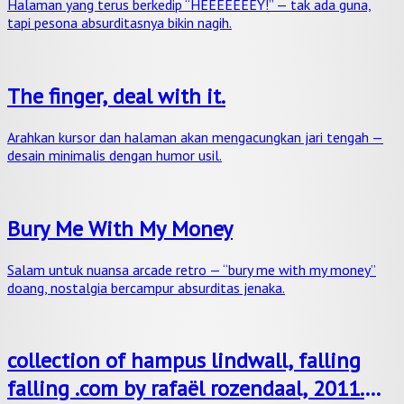
Halaman yang terus berkedip “HEEEEEEEY!” — tak ada guna,
tapi pesona absurditasnya bikin nagih.
The finger, deal with it.
Arahkan kursor dan halaman akan mengacungkan jari tengah —
desain minimalis dengan humor usil.
Bury Me With My Money
Salam untuk nuansa arcade retro — “bury me with my money”
doang, nostalgia bercampur absurditas jenaka.
collection of hampus lindwall, falling
falling .com by rafaël rozendaal, 2011.