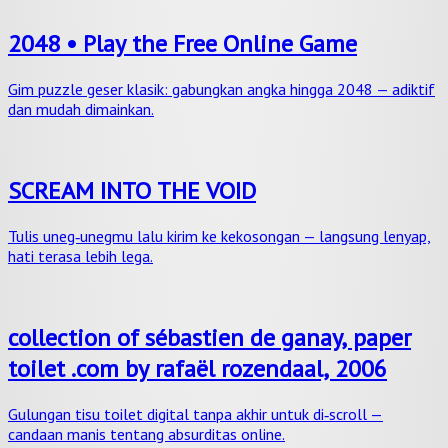
2048 • Play the Free Online Game
Gim puzzle geser klasik: gabungkan angka hingga 2048 — adiktif
dan mudah dimainkan.
SCREAM INTO THE VOID
Tulis uneg‑unegmu lalu kirim ke kekosongan — langsung lenyap,
hati terasa lebih lega.
collection of sébastien de ganay, paper
toilet .com by rafaël rozendaal, 2006
Gulungan tisu toilet digital tanpa akhir untuk di‑scroll —
candaan manis tentang absurditas online.