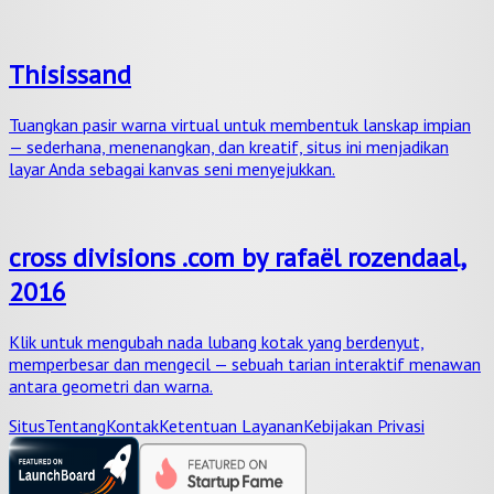
Thisissand
Tuangkan pasir warna virtual untuk membentuk lanskap impian
— sederhana, menenangkan, dan kreatif, situs ini menjadikan
layar Anda sebagai kanvas seni menyejukkan.
cross divisions .com by rafaël rozendaal,
2016
Klik untuk mengubah nada lubang kotak yang berdenyut,
memperbesar dan mengecil — sebuah tarian interaktif menawan
antara geometri dan warna.
Situs
Tentang
Kontak
Ketentuan Layanan
Kebijakan Privasi