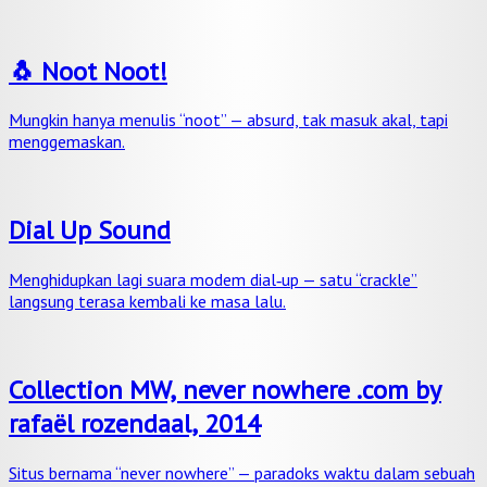
🐧 Noot Noot!
Mungkin hanya menulis “noot” — absurd, tak masuk akal, tapi
menggemaskan.
Dial Up Sound
Menghidupkan lagi suara modem dial‑up — satu “crackle”
langsung terasa kembali ke masa lalu.
Collection MW, never nowhere .com by
rafaël rozendaal, 2014
Situs bernama “never nowhere” — paradoks waktu dalam sebuah