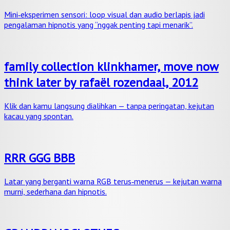
sound by gloumouth1
Mini‑eksperimen sensori: loop visual dan audio berlapis jadi
pengalaman hipnotis yang “nggak penting tapi menarik”.
family collection klinkhamer, move now
think later by rafaël rozendaal, 2012
Klik dan kamu langsung dialihkan — tanpa peringatan, kejutan
kacau yang spontan.
RRR GGG BBB
Latar yang berganti warna RGB terus‑menerus — kejutan warna
murni, sederhana dan hipnotis.