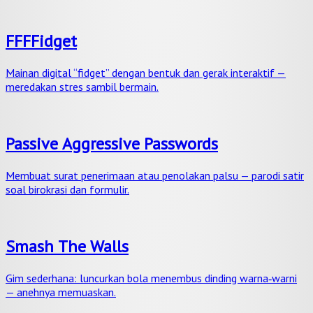
FFFFidget
Mainan digital “fidget” dengan bentuk dan gerak interaktif —
meredakan stres sambil bermain.
Passive Aggressive Passwords
Membuat surat penerimaan atau penolakan palsu — parodi satir
soal birokrasi dan formulir.
Smash The Walls
Gim sederhana: luncurkan bola menembus dinding warna‑warni
— anehnya memuaskan.