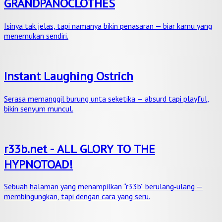
GRANDPANOCLOTHES
Isinya tak jelas, tapi namanya bikin penasaran — biar kamu yang
menemukan sendiri.
Instant Laughing Ostrich
Serasa memanggil burung unta seketika — absurd tapi playful,
bikin senyum muncul.
r33b.net - ALL GLORY TO THE
HYPNOTOAD!
Sebuah halaman yang menampilkan “r33b” berulang‑ulang —
membingungkan, tapi dengan cara yang seru.