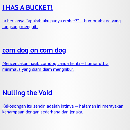
I HAS A BUCKET!
Ia bertanya: “apakah aku punya ember?” — humor absurd yang
langsung mengait.
corn dog on corn dog
Menceritakan nasib corndog tanpa henti — humor ultra
minimalis yang diam‑diam menghibur.
Nulling the Void
Kekosongan itu sendiri adalah intinya — halaman ini merayakan
kehampaan dengan sederhana dan jenaka.