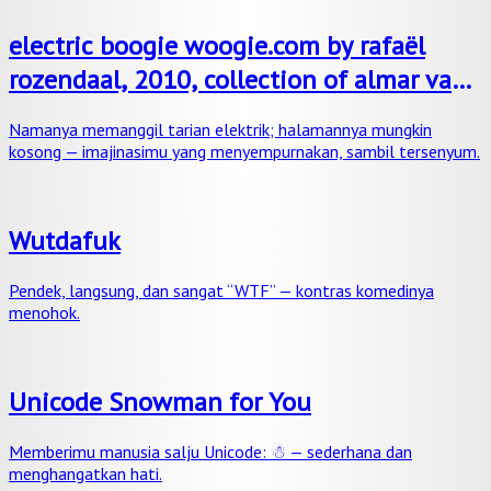
electric boogie woogie.com by rafaël
rozendaal, 2010, collection of almar van
der krogt
Namanya memanggil tarian elektrik; halamannya mungkin
kosong — imajinasimu yang menyempurnakan, sambil tersenyum.
Wutdafuk
Pendek, langsung, dan sangat “WTF” — kontras komedinya
menohok.
Unicode Snowman for You
Memberimu manusia salju Unicode: ☃ — sederhana dan
menghangatkan hati.