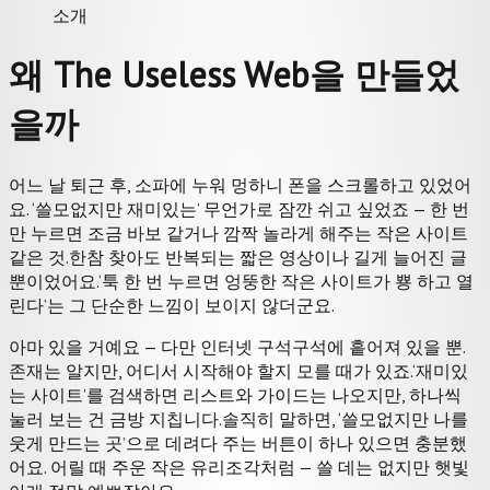
소개
왜 The Useless Web을 만들었
을까
어느 날 퇴근 후, 소파에 누워 멍하니 폰을 스크롤하고 있었어
요. ‘쓸모없지만 재미있는’ 무언가로 잠깐 쉬고 싶었죠 — 한 번
만 누르면 조금 바보 같거나 깜짝 놀라게 해주는 작은 사이트
같은 것.
한참 찾아도 반복되는 짧은 영상이나 길게 늘어진 글
뿐이었어요.
‘툭 한 번 누르면 엉뚱한 작은 사이트가 뿅 하고 열
린다’는 그 단순한 느낌이 보이지 않더군요.
아마 있을 거예요 — 다만 인터넷 구석구석에 흩어져 있을 뿐.
존재는 알지만, 어디서 시작해야 할지 모를 때가 있죠.
‘재미있
는 사이트’를 검색하면 리스트와 가이드는 나오지만, 하나씩
눌러 보는 건 금방 지칩니다.
솔직히 말하면, ‘쓸모없지만 나를
웃게 만드는 곳’으로 데려다 주는 버튼이 하나 있으면 충분했
어요. 어릴 때 주운 작은 유리조각처럼 — 쓸 데는 없지만 햇빛