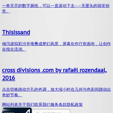
一卷无尽的数字厕纸，可以一直滚动下去——无厘头的搞笑创
意。
Thisissand
倾泻虚拟彩沙并堆叠成梦幻风景，屏幕化作疗愈画布，让创作
在指尖流淌。
cross divisions .com by rafaël rozendaal,
2016
点击切换跳动方孔的色调，放大缩小时在几何与色彩间跳动出
奇妙节奏。
网站列表
关于我们
联系我们
服务条款
隐私政策