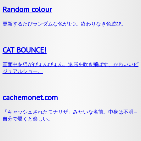
Random colour
更新するたびランダムな色が1つ。終わりなき色遊び。
CAT BOUNCE!
画面中を猫がぴょんぴょん。退屈を吹き飛ばす、かわいいビ
ジュアルショー。
cachemonet.com
「キャッシュされたモナリザ」みたいな名前。中身は不明—
自分で覗くと楽しい。