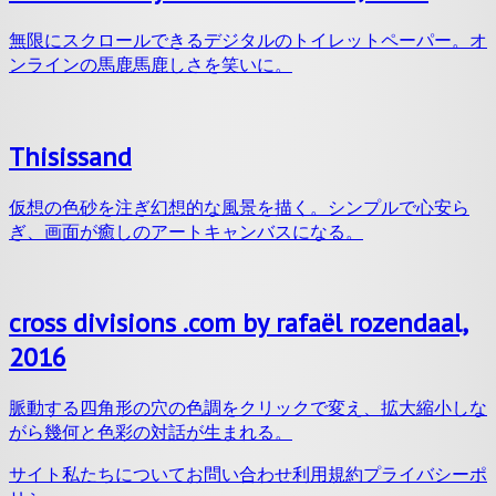
無限にスクロールできるデジタルのトイレットペーパー。オ
ンラインの馬鹿馬鹿しさを笑いに。
Thisissand
仮想の色砂を注ぎ幻想的な風景を描く。シンプルで心安ら
ぎ、画面が癒しのアートキャンバスになる。
cross divisions .com by rafaël rozendaal,
2016
脈動する四角形の穴の色調をクリックで変え、拡大縮小しな
がら幾何と色彩の対話が生まれる。
サイト
私たちについて
お問い合わせ
利用規約
プライバシーポ