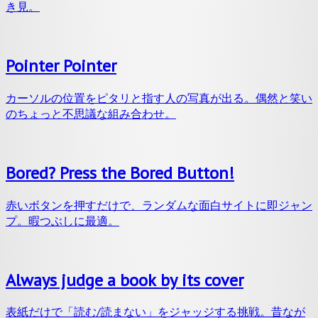
き見。
Pointer Pointer
カーソルの位置をピタリと指す人の写真が出る。偶然と笑い
のちょっと不思議な組み合わせ。
Bored? Press the Bored Button!
赤いボタンを押すだけで、ランダムな面白サイトに即ジャン
プ。暇つぶしに最適。
Always judge a book by its cover
表紙だけで「読む/読まない」をジャッジする挑戦。昔なが