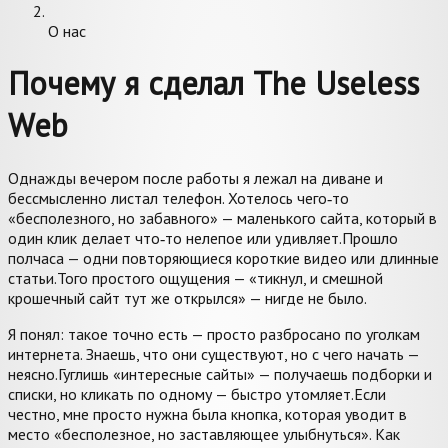
О нас
Почему я сделал The Useless
Web
Однажды вечером после работы я лежал на диване и
бессмысленно листал телефон. Хотелось чего‑то
«бесполезного, но забавного» — маленького сайта, который в
один клик делает что‑то нелепое или удивляет.
Прошло
полчаса — одни повторяющиеся короткие видео или длинные
статьи.
Того простого ощущения — «тикнул, и смешной
крошечный сайт тут же открылся» — нигде не было.
Я понял: такое точно есть — просто разбросано по уголкам
интернета. Знаешь, что они существуют, но с чего начать —
неясно.
Гуглишь «интересные сайты» — получаешь подборки и
списки, но кликать по одному — быстро утомляет.
Если
честно, мне просто нужна была кнопка, которая уводит в
место «бесполезное, но заставляющее улыбнуться». Как