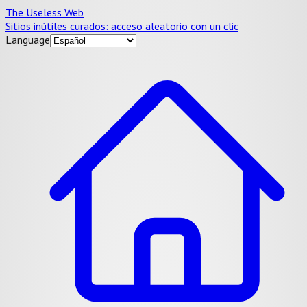
The Useless Web
Sitios inútiles curados: acceso aleatorio con un clic
Language