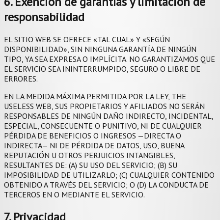
6. Exención de garantías y limitación de
responsabilidad
EL SITIO WEB SE OFRECE «TAL CUAL» Y «SEGÚN
DISPONIBILIDAD», SIN NINGUNA GARANTÍA DE NINGÚN
TIPO, YA SEA EXPRESA O IMPLÍCITA. NO GARANTIZAMOS QUE
EL SERVICIO SEA ININTERRUMPIDO, SEGURO O LIBRE DE
ERRORES.
EN LA MEDIDA MÁXIMA PERMITIDA POR LA LEY, THE
USELESS WEB, SUS PROPIETARIOS Y AFILIADOS NO SERÁN
RESPONSABLES DE NINGÚN DAÑO INDIRECTO, INCIDENTAL,
ESPECIAL, CONSECUENTE O PUNITIVO, NI DE CUALQUIER
PÉRDIDA DE BENEFICIOS O INGRESOS —DIRECTA O
INDIRECTA— NI DE PÉRDIDA DE DATOS, USO, BUENA
REPUTACIÓN U OTROS PERJUICIOS INTANGIBLES,
RESULTANTES DE: (A) SU USO DEL SERVICIO; (B) SU
IMPOSIBILIDAD DE UTILIZARLO; (C) CUALQUIER CONTENIDO
OBTENIDO A TRAVÉS DEL SERVICIO; O (D) LA CONDUCTA DE
TERCEROS EN O MEDIANTE EL SERVICIO.
7. Privacidad